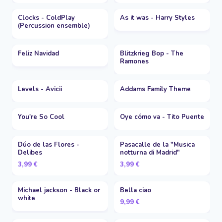
Clocks - ColdPlay
As it was - Harry Styles
(Percussion ensemble)
Feliz Navidad
Blitzkrieg Bop - The
Ramones
Levels - Avicii
Addams Family Theme
You're So Cool
Oye cómo va - Tito Puente
Dúo de las Flores -
Pasacalle de la "Musica
Delibes
notturna di Madrid"
3,99
€
3,99
€
Michael jackson - Black or
Bella ciao
white
9,99
€