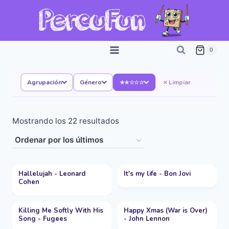
Saltar
al
contenido
0
Agrupación
Género
Limpiar
★★☆☆☆
Ordenado
Mostrando los 22 resultados
por
los
últimos
Hallelujah - Leonard
It's my life - Bon Jovi
Cohen
Killing Me Softly With His
Happy Xmas (War is Over)
Song - Fugees
- John Lennon