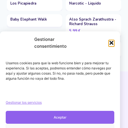
Los Picapiedra
Narcotic - Liquido
Baby Elephant Walk
Also Sprach Zarathustra -
Richard Strauss
5,99
€
Gestionar
El burrito sabanero
All I Want For Christmas Is
consentimiento
You - Mariah Carey
Usamos cookies para que la web funcione bien y para mejorar tu
experiencia. Si las aceptas, podremos entender cómo navegas por
aquí y ajustar algunas cosas. Si no, no pasa nada, pero puede que
alguna función no vaya del todo fina.
Copyright © 2026 PercuFun | Un proyecto de
igorescalona.es
Gestionar los servicios
Aceptar
Aviso Legal
POLÍTICA DE PRIVACIDAD