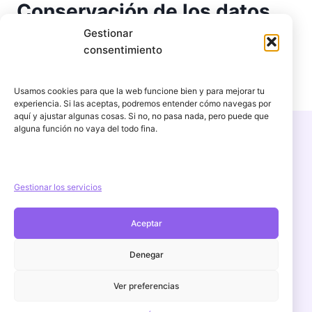
Conservación de los datos
Gestionar
Los datos se conservarán durante el tiempo
consentimiento
necesario para cumplir con la finalidad para la
que fueron recabados y las obligaciones legales
Usamos cookies para que la web funcione bien y para mejorar tu
correspondientes.
experiencia. Si las aceptas, podremos entender cómo navegas por
aquí y ajustar algunas cosas. Si no, no pasa nada, pero puede que
alguna función no vaya del todo fina.
Copyright © 2026 PercuFun | Un proyecto de
igorescalona.es
Gestionar los servicios
Aceptar
Aviso Legal
POLÍTICA DE PRIVACIDAD
Denegar
Política de cookies (UE)
Ver preferencias
Política de devoluciones y reembolsos
Contacto