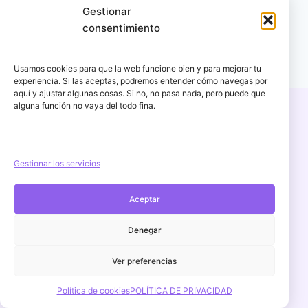
Gestionar
consentimiento
Usamos cookies para que la web funcione bien y para mejorar tu
experiencia. Si las aceptas, podremos entender cómo navegas por
aquí y ajustar algunas cosas. Si no, no pasa nada, pero puede que
alguna función no vaya del todo fina.
Copyright © 2026 PercuFun | Un proyecto de
igorescalona.es
Gestionar los servicios
Aceptar
Aviso Legal
POLÍTICA DE PRIVACIDAD
Denegar
Política de cookies (UE)
Ver preferencias
Política de devoluciones y reembolsos
Contacto
Política de cookies
POLÍTICA DE PRIVACIDAD