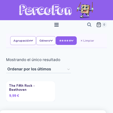
Saltar
al
contenido
0
Agrupación
Género
Limpiar
★★★★★
Mostrando el único resultado
The Fifth Rock -
Beethoven
9,99
€