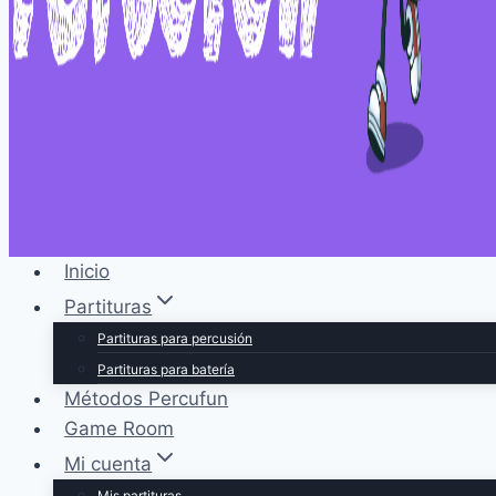
Inicio
Partituras
Partituras para percusión
Partituras para batería
Métodos Percufun
Game Room
Mi cuenta
Mis partituras