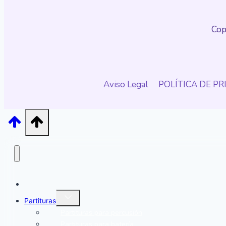
Cop
Aviso Legal
POLÍTICA DE P
Inicio
Alternar
Partituras
menú
hijo
Partituras para percusión
Partituras para batería