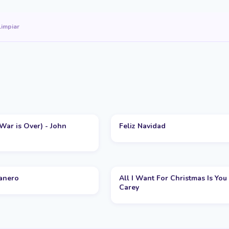
Limpiar
ar is Over) - John
Feliz Navidad
banero
All I Want For Christmas Is You
Carey