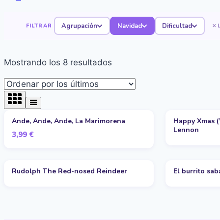
Agrupación
Navidad
Dificultad
FILTRAR
Ordenado
Mostrando los 8 resultados
por
los
últimos
Ande, Ande, Ande, La Marimorena
Happy Xmas (W
Lennon
3,99
€
Rudolph The Red-nosed Reindeer
El burrito sa