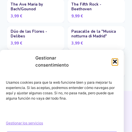
The Ave Maria by
The Fifth Rock -
Bach/Gounod
Beethoven
3,99
€
9,99
€
Dúo de las Flores -
Pasacalle de la "Musica
Delibes
notturna di Madrid"
3,99
€
3,99
€
Gestionar
Radetzky March
Also Sprach Zarathustra -
Richard Strauss
consentimiento
9,99
€
5,99
€
Usamos cookies para que la web funcione bien y para mejorar tu
experiencia. Si las aceptas, podremos entender cómo navegas por
aquí y ajustar algunas cosas. Si no, no pasa nada, pero puede que
alguna función no vaya del todo fina.
Copyright © 2026 PercuFun | Un proyecto de
igorescalona.es
Gestionar los servicios