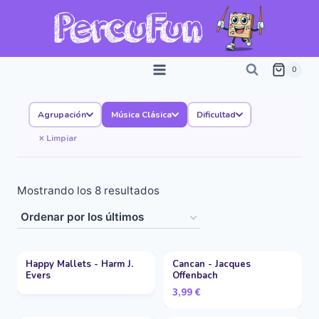
Saltar
al
contenido
0
Agrupación
Música Clásica
Dificultad
Limpiar
Ordenado
Mostrando los 8 resultados
por
los
últimos
Happy Mallets - Harm J.
Cancan - Jacques
Evers
Offenbach
3,99
€