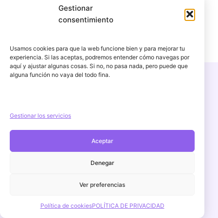
Gestionar
consentimiento
Usamos cookies para que la web funcione bien y para mejorar tu
experiencia. Si las aceptas, podremos entender cómo navegas por
aquí y ajustar algunas cosas. Si no, no pasa nada, pero puede que
alguna función no vaya del todo fina.
Copyright © 2026 PercuFun | Un proyecto de
igorescalona.es
Gestionar los servicios
Aceptar
Aviso Legal
POLÍTICA DE PRIVACIDAD
Denegar
Política de cookies (UE)
Ver preferencias
Política de devoluciones y reembolsos
Contacto
Política de cookies
POLÍTICA DE PRIVACIDAD