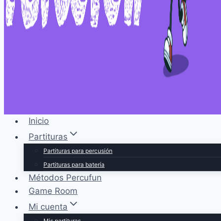
Inicio
Partituras
Partituras para percusión
Partituras para batería
Métodos Percufun
Game Room
Mi cuenta
Mis partituras