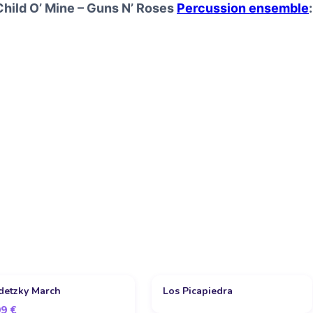
Child O’ Mine – Guns N’ Roses
Percussion ensemble
:
detzky March
Los Picapiedra
99
€