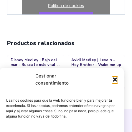
Política de cookies
Estoy de acuerdo
Productos relacionados
Disney Medley | Bajo del
Avicii Medley | Levels -
mar - Busca lo más vital -
Hey Brother - Wake me up
Quiero ser como tú
Gestionar
Radetzky March
El burrito sabanero
consentimiento
9,99
€
Usamos cookies para que la web funcione bien y para mejorar tu
experiencia. Si las aceptas, podremos entender cómo navegas por
aquí y ajustar algunas cosas. Si no, no pasa nada, pero puede que
alguna función no vaya del todo fina.
Copyright © 2026 PercuFun | Un proyecto de