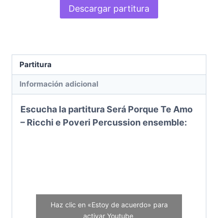
Descargar partitura
Partitura
Información adicional
Escucha la partitura Será Porque Te Amo
– Ricchi e Poveri
Percussion ensemble
:
Haz clic en «Estoy de acuerdo» para
activar Youtube