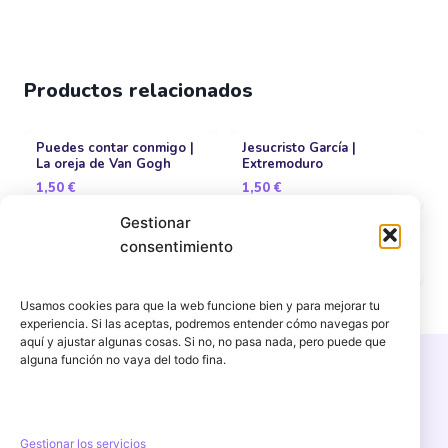
Productos relacionados
Puedes contar conmigo |
Jesucristo García |
La oreja de Van Gogh
Extremoduro
1,50
€
1,50
€
Gestionar
Cero | Dani Martín
Sopa Fría | M-Clan
consentimiento
1,50
€
1,50
€
Usamos cookies para que la web funcione bien y para mejorar tu
experiencia. Si las aceptas, podremos entender cómo navegas por
aquí y ajustar algunas cosas. Si no, no pasa nada, pero puede que
alguna función no vaya del todo fina.
Copyright © 2026 PercuFun | Un proyecto de
igorescalona.es
Gestionar los servicios