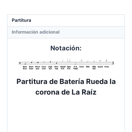
corona
|
La
Partitura
Raíz
cantidad
Información adicional
Notación:
Partitura de Batería
Rueda la
corona de La Raíz