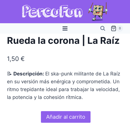
Saltar
al
contenido
0
Rueda la corona | La Raíz
1,50
€
📝
Descripción:
El ska-punk militante de La Raíz
en su versión más enérgica y comprometida. Un
ritmo trepidante ideal para trabajar la velocidad,
la potencia y la cohesión rítmica.
Rueda
Añadir al carrito
la