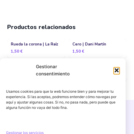
Productos relacionados
Rueda la corona | La Raíz
Cero | Dani Martín
1,50
€
1,50
€
Gestionar
Puedes contar conmigo |
Pétalos | Barricada
La oreja de Van Gogh
consentimiento
1,50
€
1,50
€
Usamos cookies para que la web funcione bien y para mejorar tu
experiencia. Si las aceptas, podremos entender cómo navegas por
aquí y ajustar algunas cosas. Si no, no pasa nada, pero puede que
alguna función no vaya del todo fina.
Copyright © 2026 PercuFun | Un proyecto de
igorescalona.es
Gestionar los servicios