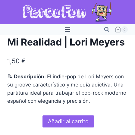
Saltar
al
contenido
0
Mi Realidad | Lori Meyers
1,50
€
📝
Descripción:
El indie-pop de Lori Meyers con
su groove característico y melodía adictiva. Una
partitura ideal para trabajar el pop-rock moderno
español con elegancia y precisión.
Mi
Añadir al carrito
Realidad