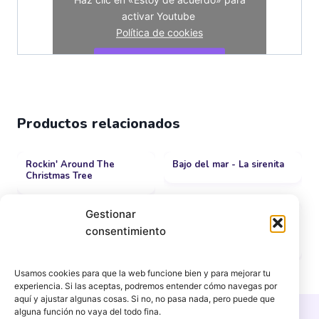
activar Youtube
Política de cookies
Estoy de acuerdo
Productos relacionados
Rockin' Around The
Bajo del mar - La sirenita
Christmas Tree
Gestionar
Radetzky March
Dúo de las Flores -
Delibes
consentimiento
9,99
€
3,99
€
Usamos cookies para que la web funcione bien y para mejorar tu
experiencia. Si las aceptas, podremos entender cómo navegas por
aquí y ajustar algunas cosas. Si no, no pasa nada, pero puede que
alguna función no vaya del todo fina.