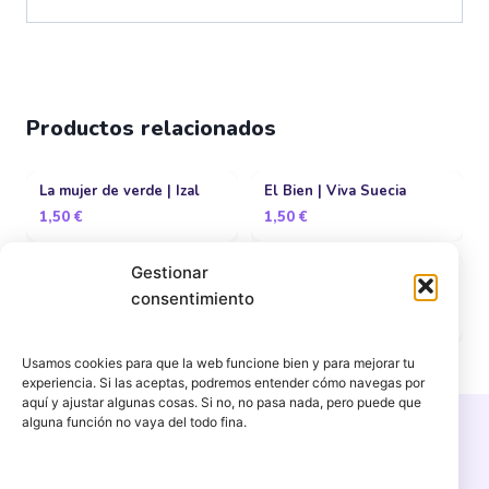
Productos relacionados
La mujer de verde | Izal
El Bien | Viva Suecia
1,50
€
1,50
€
Gestionar
Rincón Exquisito | Second
Eso que tu me das | Jarabe
de Palo
consentimiento
1,50
€
1,50
€
Usamos cookies para que la web funcione bien y para mejorar tu
experiencia. Si las aceptas, podremos entender cómo navegas por
aquí y ajustar algunas cosas. Si no, no pasa nada, pero puede que
alguna función no vaya del todo fina.
Copyright © 2026 PercuFun | Un proyecto de