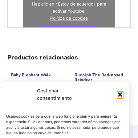
Haz clic en «Estoy de acuerdo» para
activar Youtube
Política de cookies
Estoy de acuerdo
Productos relacionados
Baby Elephant Walk
Rudolph The Red-nosed
Reindeer
Gestionar
Golden - Kpop Demon
Rockin' Around The
consentimiento
Hunters
Christmas Tree
Usamos cookies para que la web funcione bien y para mejorar tu
experiencia. Si las aceptas, podremos entender cómo navegas por
aquí y ajustar algunas cosas. Si no, no pasa nada, pero puede que
alguna función no vaya del todo fina.