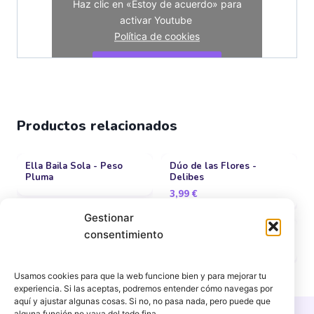
Haz clic en «Estoy de acuerdo» para
activar Youtube
Política de cookies
Estoy de acuerdo
Productos relacionados
Ella Baila Sola - Peso
Dúo de las Flores -
Pluma
Delibes
3,99
€
Gestionar
Rockin' Around The
Bella ciao
consentimiento
Christmas Tree
9,99
€
Usamos cookies para que la web funcione bien y para mejorar tu
experiencia. Si las aceptas, podremos entender cómo navegas por
aquí y ajustar algunas cosas. Si no, no pasa nada, pero puede que
alguna función no vaya del todo fina.