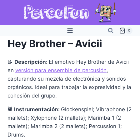
Saltar
al
contenido
0
Hey Brother – Avicii
📝
Descripción:
El emotivo Hey Brother de Avicii
en
versión para ensemble de percusión
,
capturando su mezcla de electrónica y sonidos
orgánicos. Ideal para trabajar la expresividad y la
cohesión del grupo.
🥁 Instrumentación:
Glockenspiel; Vibraphone (2
mallets); Xylophone (2 mallets); Marimba 1 (2
mallets); Marimba 2 (2 mallets); Percussion 1;
Drums.