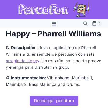
Saltar
al
contenido
0
Happy – Pharrell Williams
📝
Descripción:
Lleva el optimismo de Pharrell
Williams a tu ensemble de percusión con este
arreglo de Happy
. Un reto rítmico lleno de groove
y energía para disfrutar en grupo.
🥁 Instrumentación:
Vibraphone, Marimba 1,
Marimba 2, Bass Marimba and Drums.
Descargar partitura