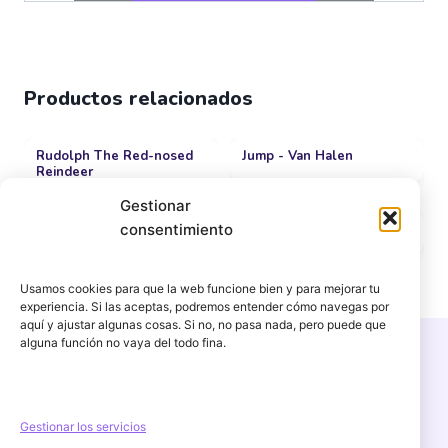
Estoy de acuerdo
Productos relacionados
Rudolph The Red-nosed
Jump - Van Halen
Reindeer
Gestionar
Michael jackson - Black or
Narcotic - Liquido
consentimiento
white
Usamos cookies para que la web funcione bien y para mejorar tu
experiencia. Si las aceptas, podremos entender cómo navegas por
aquí y ajustar algunas cosas. Si no, no pasa nada, pero puede que
alguna función no vaya del todo fina.
Copyright © 2026 PercuFun | Un proyecto de
igorescalona.es
Gestionar los servicios