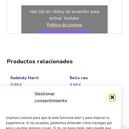
Haz clic en «Estoy de acuerdo» para
activar Youtube
Política de cookies
Estoy de acuerdo
Productos relacionados
Radetzky March
Bella ciao
9,99
€
9,99
€
Gestionar
La Bamba - Los Lobos
Rudolph The Red-nosed
consentimiento
Reindeer
Usamos cookies para que la web funcione bien y para mejorar tu
experiencia. Si las aceptas, podremos entender cómo navegas por
aquí y ajustar algunas cosas. Si no, no pasa nada, pero puede que