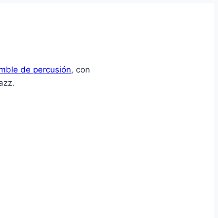
mble de percusión
, con
azz.