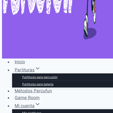
Inicio
Partituras
Partituras para percusión
Partituras para batería
Métodos Percufun
Game Room
Mi cuenta
Mis partituras