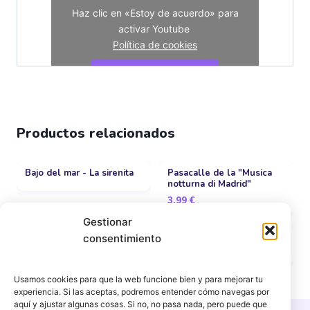
Haz clic en «Estoy de acuerdo» para
activar Youtube
Política de cookies
Estoy de acuerdo
Productos relacionados
Bajo del mar - La sirenita
Pasacalle de la "Musica
notturna di Madrid"
3,99
€
Gestionar
You'll be in my heart -
Avicii Medley | Levels -
consentimiento
Tarzán
Hey Brother - Wake me up
Usamos cookies para que la web funcione bien y para mejorar tu
experiencia. Si las aceptas, podremos entender cómo navegas por
aquí y ajustar algunas cosas. Si no, no pasa nada, pero puede que