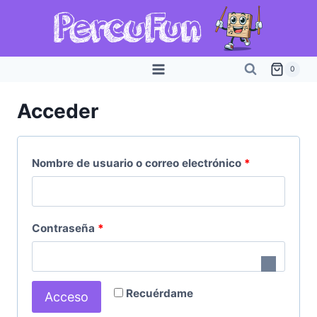
Saltar
al
contenido
0
Acceder
O
Nombre de usuario o correo electrónico
*
b
l
O
Contraseña
*
i
b
g
l
a
Recuérdame
Acceso
i
t