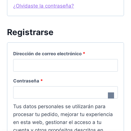
g
¿Olvidaste la contraseña?
o
a
r
t
Registrarse
i
o
o
r
O
Dirección de correo electrónico
*
i
b
o
l
O
Contraseña
*
i
b
g
l
a
Tus datos personales se utilizarán para
i
procesar tu pedido, mejorar tu experiencia
t
en esta web, gestionar el acceso a tu
g
o
cuenta y otros propósitos descritos en