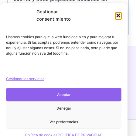
a
r
nuestra
política de privacidad
.
Gestionar
t
Registrarse
i
consentimiento
o
o
r
Usamos cookies para que la web funcione bien y para mejorar tu
experiencia. Si las aceptas, podremos entender cómo navegas por
i
aquí y ajustar algunas cosas. Si no, no pasa nada, pero puede que
alguna función no vaya del todo fina.
o
Copyright © 2026 PercuFun | Un proyecto de
igorescalona.es
Gestionar los servicios
Aceptar
Aviso Legal
POLÍTICA DE PRIVACIDAD
Denegar
Política de cookies (UE)
Ver preferencias
Política de devoluciones y reembolsos
Contacto
Política de cookies
POLÍTICA DE PRIVACIDAD