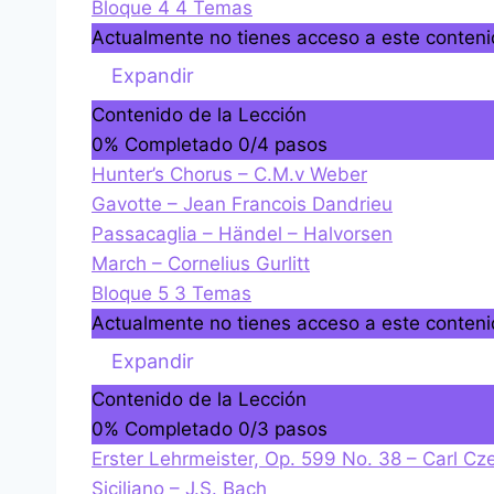
Bloque 4
4 Temas
Actualmente no tienes acceso a este conten
B
Expandir
l
Contenido de la Lección
o
0% Completado
0/4 pasos
q
Hunter’s Chorus – C.M.v Weber
u
Gavotte – Jean Francois Dandrieu
e
Passacaglia – Händel – Halvorsen
4
March – Cornelius Gurlitt
Bloque 5
3 Temas
Actualmente no tienes acceso a este conten
B
Expandir
l
Contenido de la Lección
o
0% Completado
0/3 pasos
q
Erster Lehrmeister, Op. 599 No. 38 – Carl Cz
u
Siciliano – J.S. Bach