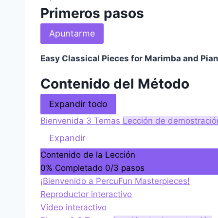
Primeros pasos
Apuntarme
Easy Classical Pieces for Marimba and Pia
Contenido del Método
L
Expandir todo
e
Bienvenida
3 Temas
Lección de demostració
c
B
Expandir
c
i
Contenido de la Lección
i
e
0% Completado
0/3 pasos
o
n
¡Bienvenido a PercuFun Masterpieces!
n
v
Reproductor interactivo
e
e
Vídeo interactivo
s