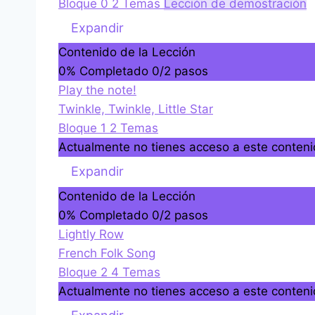
n
Bloque 0
2 Temas
Lección de demostración
i
B
Expandir
d
l
Contenido de la Lección
a
o
0% Completado
0/2 pasos
q
Play the note!
u
Twinkle, Twinkle, Little Star
e
Bloque 1
2 Temas
0
Actualmente no tienes acceso a este conten
B
Expandir
l
Contenido de la Lección
o
0% Completado
0/2 pasos
q
Lightly Row
u
French Folk Song
e
Bloque 2
4 Temas
1
Actualmente no tienes acceso a este conten
B