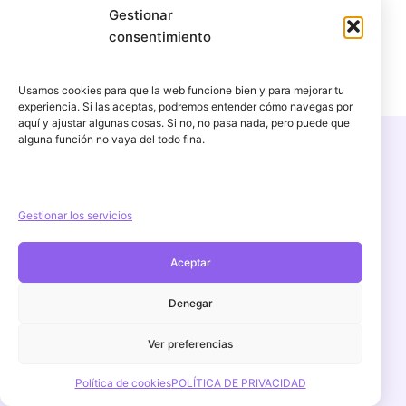
Gestionar
consentimiento
Usamos cookies para que la web funcione bien y para mejorar tu
experiencia. Si las aceptas, podremos entender cómo navegas por
aquí y ajustar algunas cosas. Si no, no pasa nada, pero puede que
alguna función no vaya del todo fina.
Copyright © 2026 PercuFun | Un proyecto de
igorescalona.es
Gestionar los servicios
Aceptar
Aviso Legal
POLÍTICA DE PRIVACIDAD
Denegar
Política de cookies (UE)
Ver preferencias
Política de devoluciones y reembolsos
Contacto
Política de cookies
POLÍTICA DE PRIVACIDAD