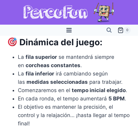
Saltar
al
contenido
0
Dinámica del juego:
La
fila superior
se mantendrá siempre
en
corcheas constantes
.
La
fila inferior
irá cambiando según
las
medidas seleccionadas
para trabajar.
Comenzaremos en el
tempo inicial elegido
.
En cada ronda, el tempo aumentará
5 BPM
.
El objetivo es mantener la precisión, el
control y la relajación… ¡hasta llegar al tempo
final!