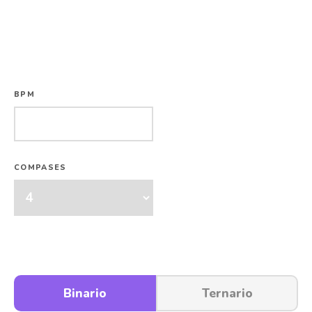
BPM
COMPASES
Selecciona las figuras a trabajar
Binario
Ternario